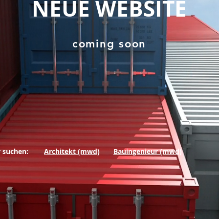
NEUE WEBSITE
coming soon
r suchen:
Architekt (mwd)
Bauingenieur (mwd)
©