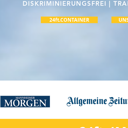
DISKRIMINIERUNGSFREI | T
24ft.CONTAINER
UNS